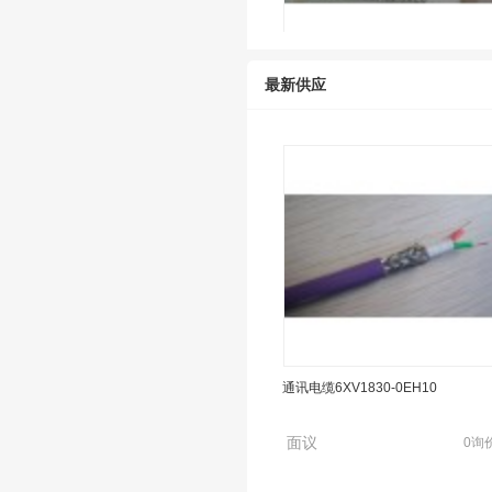
网卡CP342-5 6GK7342-5DA02-0X
最新供应
面议
0询
通讯电缆6XV1830-0EH10
电池6ES7971-0BA00
面议
0询
面议
0询