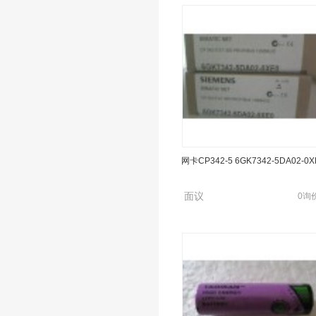
网卡CP342-5 6GK7342-5DA02-0X
通讯电缆6XV1830-0EH10
面议
0询
面议
0询