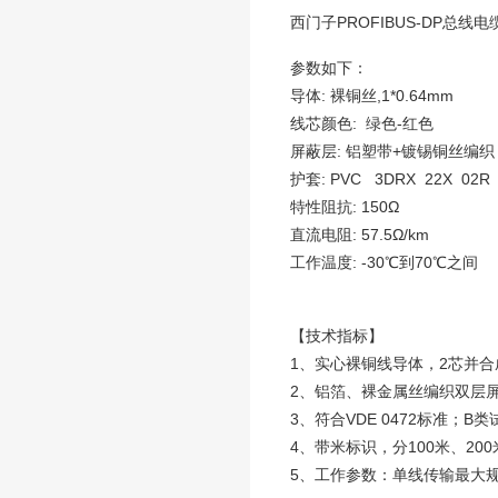
西门子PROFIBUS-DP总线电缆6
参数如下：
导体: 裸铜丝,1*0.64mm
线芯颜色: 绿色-红色
屏蔽层: 铝塑带+镀锡铜丝编织
护套: PVC 3DRX 22X 02R
特性阻抗: 150Ω
直流电阻: 57.5Ω/km
工作温度: -30℃到70℃之间
【技术指标】
1、实心裸铜线导体，2芯并
2、铝箔、裸金属丝编织双层屏
3、符合VDE 0472标准；B类
4、带米标识，分100米、200
5、工作参数：单线传输最大规格